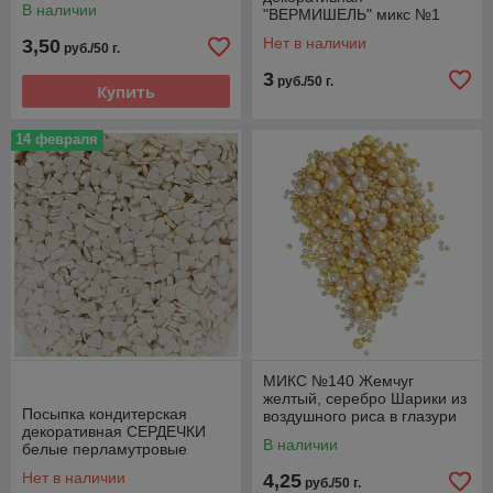
В наличии
"ВЕРМИШЕЛЬ" микс №1
яркий, 50гр
Нет в наличии
3,50
руб./50 г.
3
руб./50 г.
Купить
14 февраля
МИКС №140 Жемчуг
желтый, серебро Шарики из
Посыпка кондитерская
воздушного риса в глазури
декоративная СЕРДЕЧКИ
В наличии
белые перламутровые
(мини)
Нет в наличии
4,25
руб./50 г.