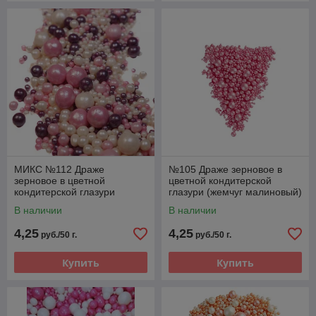
МИКС №112 Драже
№105 Драже зерновое в
зерновое в цветной
цветной кондитерской
кондитерской глазури
глазури (жемчуг малиновый)
Жемчуг розовый, серебро,
В наличии
В наличии
сиреневый
4,25
4,25
руб./50 г.
руб./50 г.
Купить
Купить