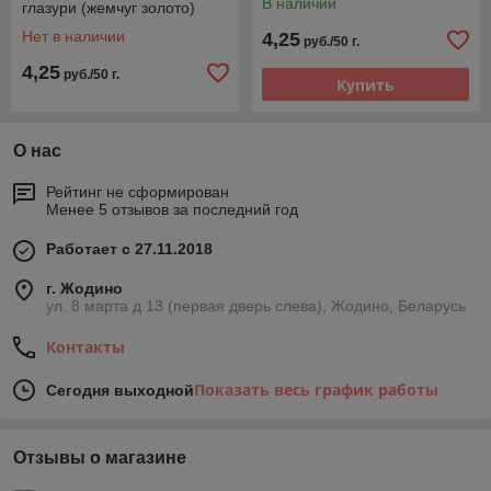
В наличии
глазури (жемчуг золото)
розовое,
сиреневое,"изумруд")
Нет в наличии
4,25
руб./50 г.
4,25
руб./50 г.
Купить
О нас
Рейтинг не сформирован
Менее 5 отзывов за последний год
Работает с 27.11.2018
г. Жодино
ул. 8 марта д.13 (первая дверь слева), Жодино, Беларусь
Контакты
Показать весь график работы
Сегодня выходной
Отзывы о магазине