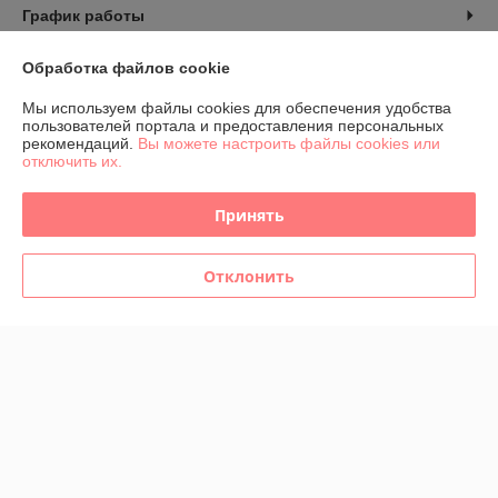
График работы
Полная версия сайта
Обработка файлов cookie
Мы используем файлы cookies для обеспечения удобства
Политика обработки cookies
пользователей портала и предоставления персональных
рекомендаций.
Вы можете настроить файлы cookies или
отключить их.
Сайт создан на платформе Deal.by
Принять
Отклонить
Информация для покупателя
Индивидуальный предприниматель:
ИП Козловский Валентин
Георгиевич
222163, Г. Жодино, Республика Беларусь Ул. Советская, д. 41, кв. 4
Регистрационный номер ЕГР: 691729761
УНП: 691729761
Регистрационный орган: Жодинский горисполком