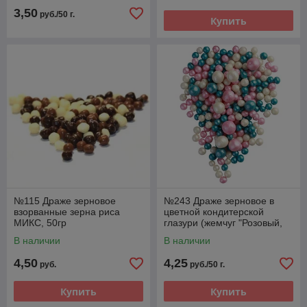
3,50
руб./50 г.
Купить
№115 Драже зерновое
№243 Драже зерновое в
взорванные зерна риса
цветной кондитерской
МИКС, 50гр
глазури (жемчуг "Розовый,
темная бирюза, серебро")
В наличии
В наличии
4,50
4,25
руб.
руб./50 г.
Купить
Купить