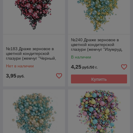
№240 Драже зерновое в
цветной кондитерской
№183 Драже зерновое в
глазури (жемчуг "Изумруд,
цветной кондитерской
бирюза, желтый")
В наличии
глазури (жемчуг "Черный,
розовый")
Нет в наличии
4,25
руб./50 г.
3,95
руб.
Купить