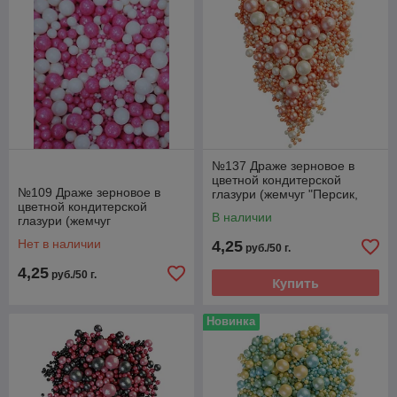
№137 Драже зерновое в
цветной кондитерской
№109 Драже зерновое в
глазури (жемчуг "Персик,
цветной кондитерской
серебро")
В наличии
глазури (жемчуг
"Белоснежный, розовый")
Нет в наличии
4,25
руб./50 г.
4,25
руб./50 г.
Купить
Новинка