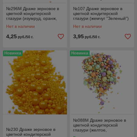
№296М Драже зерновое в
№107 Драже зерновое в
цветной кондитерской
цветной кондитерской
глазури (изумруд, оранж,
глазури (жемчуг "Зеленый")
сиренев, желтое)
Нет в наличии
Нет в наличии
4,25
3,95
руб./50 г.
руб./50 г.
Новинка
Новинка
№088М Драже зерновое в
цветной кондитерской
№230 Драже зерновое в
глазури (желтое,
цветной кондитерской
оранжевое, голубое,