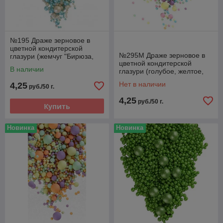
№195 Драже зерновое в
цветной кондитерской
№295М Драже зерновое в
глазури (жемчуг "Бирюза,
цветной кондитерской
серебро")
В наличии
глазури (голубое, желтое,
розовое, сиреневое,
Нет в наличии
4,25
руб./50 г.
"изумруд")
4,25
руб./50 г.
Купить
Новинка
Новинка