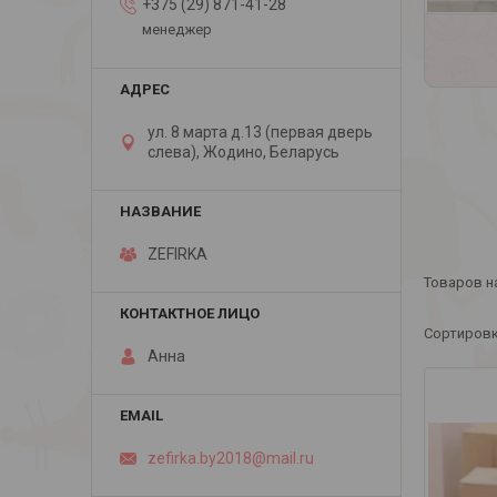
+375 (29) 871-41-28
менеджер
ул. 8 марта д.13 (первая дверь
слева), Жодино, Беларусь
ZEFIRKA
Анна
zefirka.by2018@mail.ru