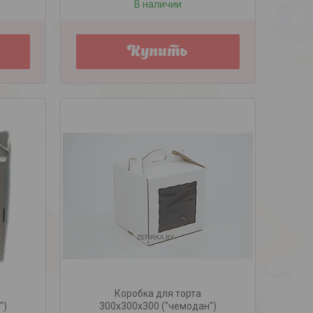
В наличии
Купить
Коробка для торта
")
300х300х300 ("чемодан")