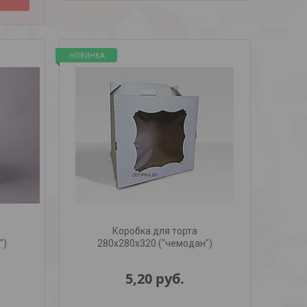
НОВИНКА
Коробка для торта
")
280х280х320 ("чемодан")
5,20
руб.