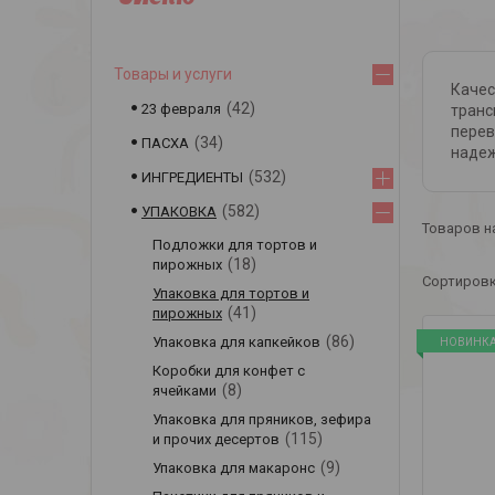
Товары и услуги
Качес
42
23 февраля
транс
перев
34
ПАСХА
надеж
532
ИНГРЕДИЕНТЫ
582
УПАКОВКА
Подложки для тортов и
18
пирожных
Упаковка для тортов и
41
пирожных
86
Упаковка для капкейков
НОВИНК
Коробки для конфет с
8
ячейками
Упаковка для пряников, зефира
115
и прочих десертов
9
Упаковка для макаронс