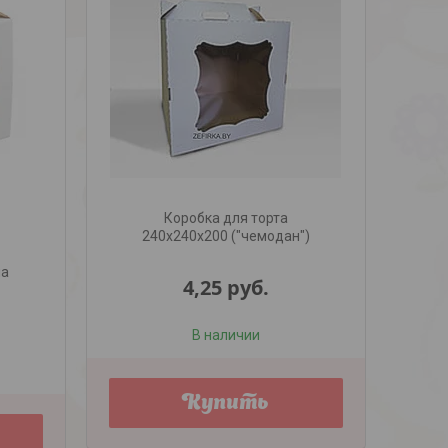
Коробка для торта
240х240х200 ("чемодан")
на
4,25
руб.
В наличии
Купить