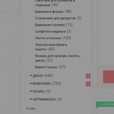
Пакетики для пряников и
45
леденцов
48
Бумажные формы
5
Стаканчики для десертов
13
Бумажная стружка
2
Салфетки ажурные
103
Ленты атласные
Упаковочная бумага,
40
пакеты
Формы для куличей, пакеты,
12
декор
37
Бумага тишью
540
ДЕКОР
733
ИНВЕНТАРЬ
5
ПЕЧАТЬ
3
СЕРТИФИКАТЫ
НОВИНК
О нас