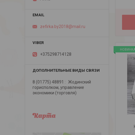
zefirka.by2018@mail.ru
НОВИНК
+375298714128
8 (01775) 48891
Жодинский
горисполком, управление
экономики (торговля)
Карта