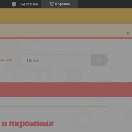
154 отзыва
Корзина
-41-28
 и пирожных