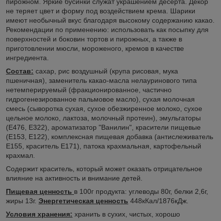
пирожном. Яркие бусинки служат украшением десерта. Декор
не теряет цвет и форму под воздействием крема. Шарики
имеют необычный вкус благодаря высокому содержанию какао.
Рекомендации по применению: использовать как посыпку для
поверхностей и боковин тортов и пирожных, а также в
приготовлении мюсли, мороженого, кремов в качестве
ингредиента.
Состав:
сахар, рис воздушный (крупа рисовая, мука
пшеничная), заменитель какао-масла нелауринового типа
нетемперируемый (фракционированное, частично
гидрогенезированное пальмовое масло), сухая молочная
смесь (сыворотка сухая, сухое обезжиренное молоко, сухое
цельное молоко, лактоза, молочный протеин), эмульгаторы
(Е476, Е322), ароматизатор "Ванилин", красители пищевые
(Е153, Е122), комплексная пищевая добавка (антислеживатель
Е155, краситель Е171), патока крахмальная, картофельный
крахмал.
Содержит краситель, который может оказать отрицательное
влияние на активность и внимание детей.
Пищевая ценность
в 100г продукта: углеводы 80г, белки 2,6г,
жиры 13г.
Энергетическая ценность
448кКал/1876кДж.
Условия хранения:
хранить в сухих, чистых, хорошо