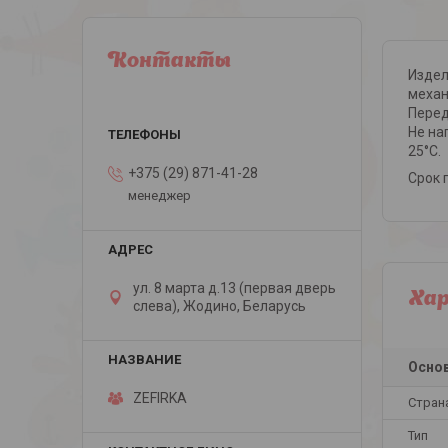
Контакты
Издел
механ
Перед
Не на
25°С.
+375 (29) 871-41-28
Срок 
менеджер
ул. 8 марта д.13 (первая дверь
Ха
слева), Жодино, Беларусь
Осно
ZEFIRKA
Стран
Тип