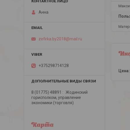
Макси
Анна
Польз
Матер
zefirka.by2018@mail.ru
Инф
+375298714128
Цена:
8 (01775) 48891
Жодинский
горисполком, управление
экономики (торговля)
Карта