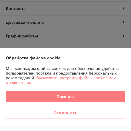
Контакты
Доставка и оплата
График работы
Полная версия сайта
Обработка файлов cookie
Политика обработки cookies
Мы используем файлы cookies для обеспечения удобства
пользователей портала и предоставления персональных
Сайт создан на платформе Deal.by
рекомендаций.
Вы можете настроить файлы cookies или
отключить их.
Принять
Отклонить
Информация для покупателя
Индивидуальный предприниматель:
ИП Козловский Валентин
Георгиевич