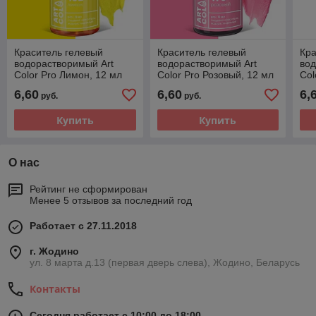
Краситель гелевый
Краситель гелевый
Кра
водорастворимый Art
водорастворимый Art
вод
Color Pro Лимон, 12 мл
Color Pro Розовый, 12 мл
Col
12
6,60
6,60
6,
руб.
руб.
Купить
Купить
О нас
Рейтинг не сформирован
Менее 5 отзывов за последний год
Работает с 27.11.2018
г. Жодино
ул. 8 марта д.13 (первая дверь слева), Жодино, Беларусь
Контакты
Сегодня работает с 10:00 до 18:00