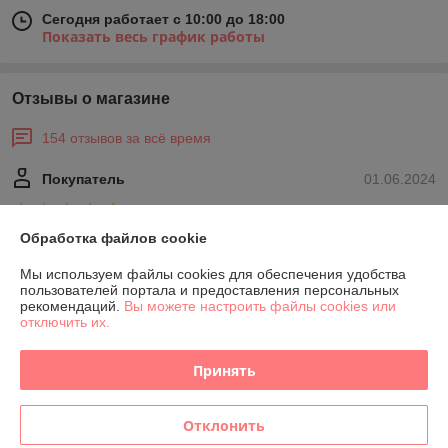
Сегодня работает с 10:00 до 18:00
Показать весь график работы
Отзывы о магазине
154 отзывов за всё время
Покупатель
01.06.2024
Отлично
Обработка файлов cookie
Сделка подтверждена через корзину
Мы используем файлы cookies для обеспечения удобства
пользователей портала и предоставления персональных
рекомендаций.
Вы можете настроить файлы cookies или
Алина
18.04.2024
отключить их.
Нейтрально
Принять
Показать все отзывы
Отклонить