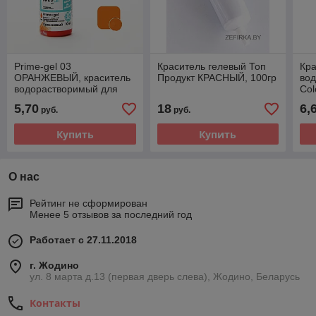
Prime-gel 03
Краситель гелевый Топ
Кра
ОРАНЖЕВЫЙ, краситель
Продукт КРАСНЫЙ, 100гр
вод
водорастворимый для
Col
окрашивания (10мл)
5,70
18
6,
руб.
руб.
KREDA
Купить
Купить
О нас
Рейтинг не сформирован
Менее 5 отзывов за последний год
Работает с 27.11.2018
г. Жодино
ул. 8 марта д.13 (первая дверь слева), Жодино, Беларусь
Контакты