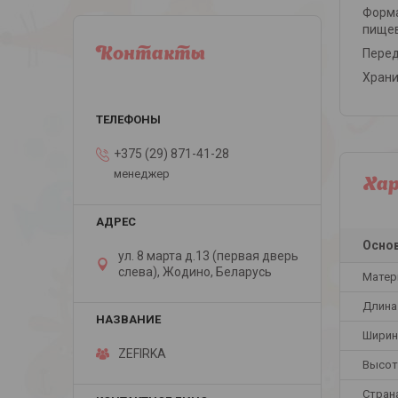
Форма
пищев
Контакты
Перед
Храни
+375 (29) 871-41-28
менеджер
Ха
Осно
ул. 8 марта д.13 (первая дверь
слева), Жодино, Беларусь
Матер
Длина
Ширин
ZEFIRKA
Высот
Стран