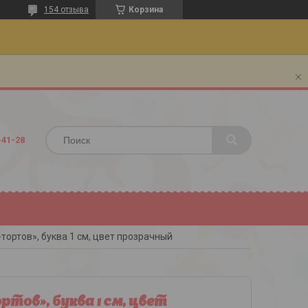
154 отзыва
Корзина
-41-28
ортов», буква 1 см, цвет прозрачный
ов», буква 1 см, цвет