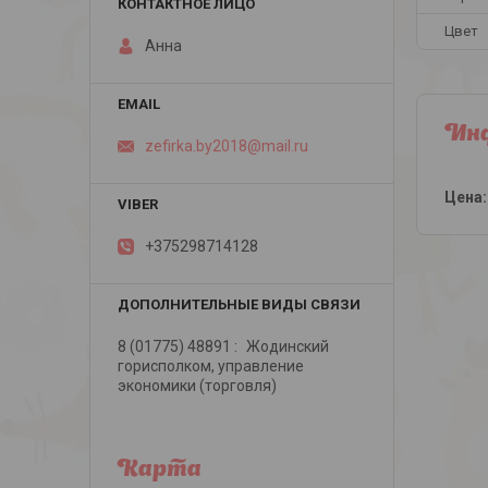
Цвет
Анна
Инф
zefirka.by2018@mail.ru
Цена:
+375298714128
8 (01775) 48891
Жодинский
горисполком, управление
экономики (торговля)
Карта