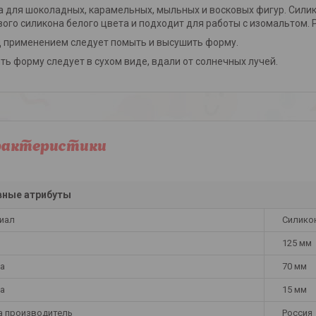
 для шоколадных, карамельных, мыльных и восковых фигур. Сили
ого силикона белого цвета и подходит для работы с изомальтом. Ра
 применением следует помыть и высушить форму.
ть форму следует в сухом виде, вдали от солнечных лучей.
рактеристики
вные атрибуты
иал
Силико
125 мм
а
70 мм
а
15 мм
а производитель
Россия