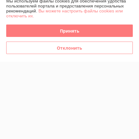
Мы используем файлы cookies для обеспечения удобства
пользователей портала и предоставления персональных
Отлично
рекомендаций.
Вы можете настроить файлы cookies или
отключить их.
Сделка подтверждена через корзину
Принять
Алина
18.04.2024
Отклонить
Нейтрально
Показать все отзывы
О нас
Контакты
Доставка и оплата
График работы