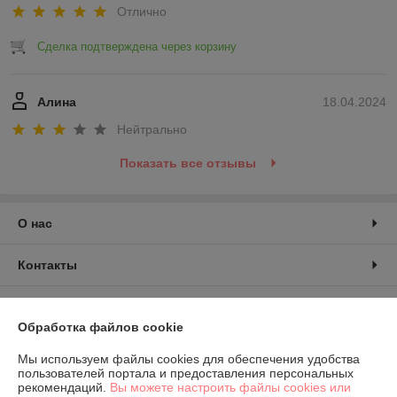
Отлично
Сделка подтверждена через корзину
Алина
18.04.2024
Нейтрально
Показать все отзывы
О нас
Контакты
Доставка и оплата
Обработка файлов cookie
График работы
Мы используем файлы cookies для обеспечения удобства
пользователей портала и предоставления персональных
рекомендаций.
Вы можете настроить файлы cookies или
Полная версия сайта