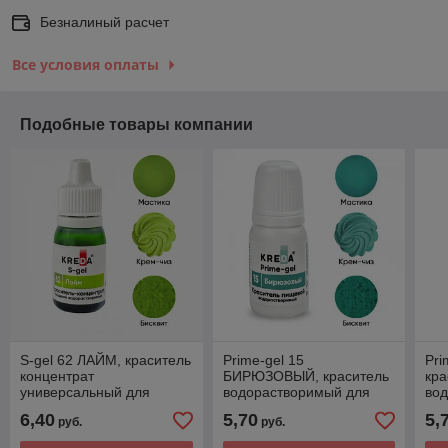
Безналиный расчет
Все условия оплаты
Подобные товары компании
S-gel 62 ЛАЙМ, краситель
Prime-gel 15
Pri
концентрат
БИРЮЗОВЫЙ, краситель
кра
универсальный для
водорастворимый для
во
окрашивания (10мл)
окрашивания (10мл)
окр
6,40
5,70
5,
руб.
руб.
KREDA
KREDA
KR