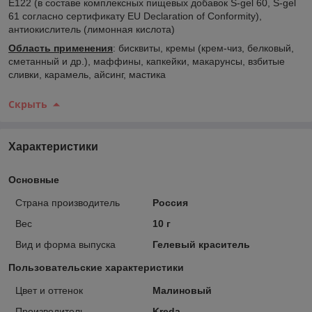
Е122 (в составе комплексных пищевых добавок S-gel 60, S-gel
61 согласно сертификату EU Declaration of Conformity),
антиокислитель (лимонная кислота)
Область применения
: бисквиты, кремы (крем-чиз, белковый,
сметанный и др.), маффины, капкейки, макарунсы, взбитые
сливки, карамель, айсинг, мастика
Скрыть
Характеристики
Основные
Страна производитель
Россия
Вес
10 г
Вид и форма выпуска
Гелевый краситель
Пользовательские характеристики
Цвет и оттенок
Малиновый
Производитель
Kreda