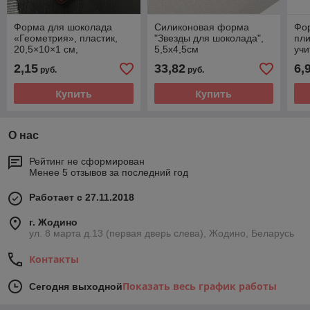
Форма для шоколада
Силиконовая форма
Фо
«Геометрия», пластик,
"Звезды для шоколада",
пли
20,5×10×1 см,
5,5х4,5см
учи
прозрачная
2,15
33,82
6,
руб.
руб.
Купить
Купить
О нас
Рейтинг не сформирован
Менее 5 отзывов за последний год
Работает с 27.11.2018
г. Жодино
ул. 8 марта д.13 (первая дверь слева), Жодино, Беларусь
Контакты
Показать весь график работы
Сегодня выходной