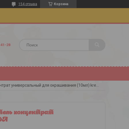
154 отзыва
Корзина
-41-28
S-gel 27 фиолетовый электро, краситель концентрат универсальный для окрашивания (10мл) kreda
ель концентрат
EDA