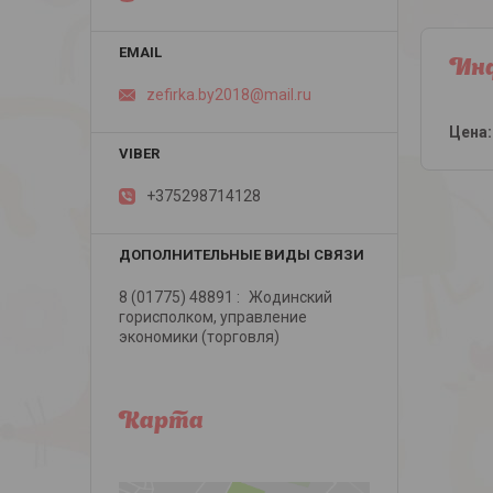
Инф
zefirka.by2018@mail.ru
Цена:
+375298714128
8 (01775) 48891
Жодинский
горисполком, управление
экономики (торговля)
Карта