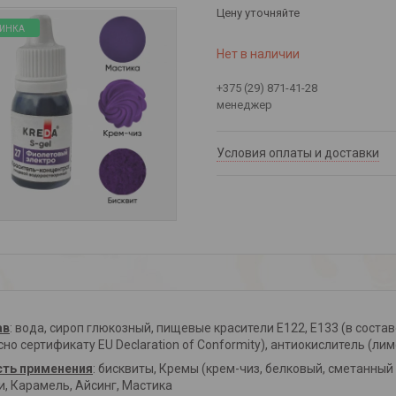
Цену уточняйте
ИНКА
Нет в наличии
+375 (29) 871-41-28
менеджер
Условия оплаты и доставки
ав
: вода, сироп глюкозный, пищевые красители Е122, Е133 (в соста
сно сертификату EU Declaration of Conformity), антиокислитель (ли
сть применения
: бисквиты, Кремы (крем-чиз, белковый, сметанный
и, Карамель, Айсинг, Мастика