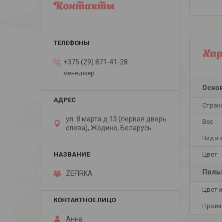
Контакты
Ха
+375 (29) 871-41-28
менеджер
Осно
Стран
ул. 8 марта д.13 (первая дверь
Вес
слева), Жодино, Беларусь
Вид и
Цвет
Польз
ZEFIRKA
Цвет 
Произ
Анна