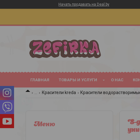
Начать продавать на Deal.by
ГЛАВНАЯ
ТОВАРЫ И УСЛУГИ
О НАС
КО
...
Красители kreda
Красители водорастворимые 
S-
уни