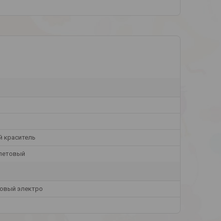
й краситель
летовый
овый электро