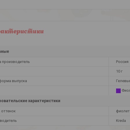
рактеристики
вные
а производитель
Россия
10 г
 форма выпуска
Гелевы
Фио
овательские характеристики
и оттенок
фиолет
водитель
Kreda