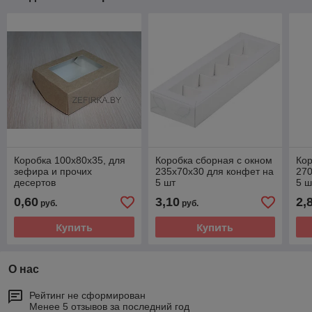
Коробка 100х80х35, для
Коробка сборная с окном
Кор
зефира и прочих
235х70х30 для конфет на
270
десертов
5 шт
5 ш
0,60
3,10
2,
руб.
руб.
Купить
Купить
О нас
Рейтинг не сформирован
Менее 5 отзывов за последний год