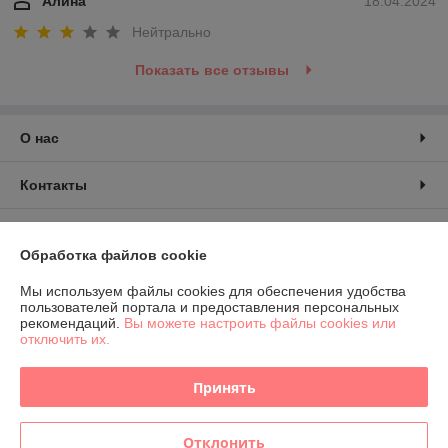
Алина
18.04.2024
Нейтрально
Показать все отзывы
О нас
Контакты
Доставка и оплата
Обработка файлов cookie
График работы
Мы используем файлы cookies для обеспечения удобства
пользователей портала и предоставления персональных
рекомендаций.
Вы можете настроить файлы cookies или
Полная версия сайта
отключить их.
Политика обработки cookies
Принять
Сайт создан на платформе Deal.by
Отклонить