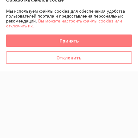
Обработка файлов cookie
Доставка и оплата
Мы используем файлы cookies для обеспечения удобства
пользователей портала и предоставления персональных
График работы
рекомендаций.
Вы можете настроить файлы cookies или
отключить их.
Полная версия сайта
Принять
Политика обработки cookies
Отклонить
Сайт создан на платформе Deal.by
Информация для покупателя
Индивидуальный предприниматель:
ИП Козловский Валентин
Георгиевич
222163, Г. Жодино, Республика Беларусь Ул. Советская, д. 41, кв. 4
Регистрационный номер ЕГР: 691729761