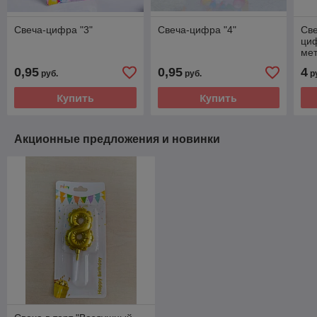
Свеча-цифра "3"
Свеча-цифра "4"
Све
ци
мет
0,95
0,95
4
руб.
руб.
р
Купить
Купить
Акционные предложения и новинки