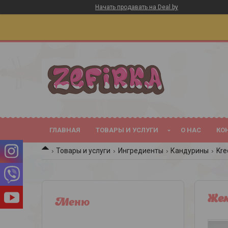
Начать продавать на Deal.by
ГЛАВНАЯ
ТОВАРЫ И УСЛУГИ
О НАС
КО
Товары и услуги
Ингредиенты
Кандурины
Kr
Же