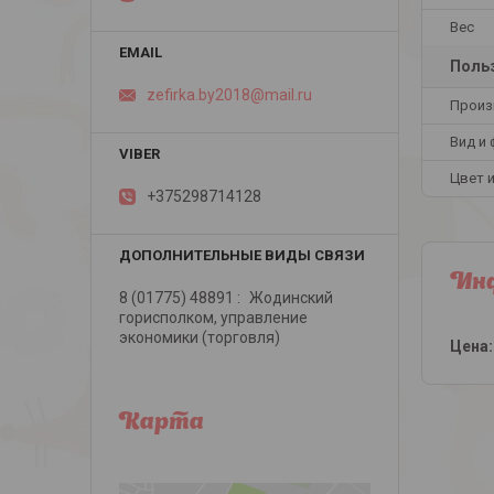
Вес
Польз
zefirka.by2018@mail.ru
Произ
Вид и
Цвет 
+375298714128
Инф
8 (01775) 48891
Жодинский
горисполком, управление
экономики (торговля)
Цена:
Карта