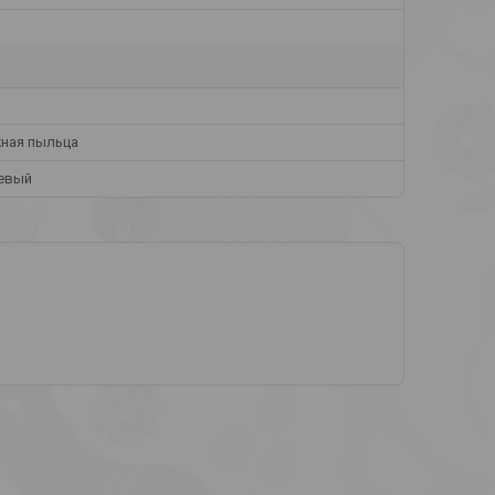
ная пыльца
евый