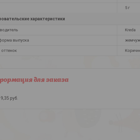
5 г
овательские характеристики
водитель
Kreda
 форма выпуска
жемчуж
и оттенок
Коричн
ормация для заказа
9,35
руб.