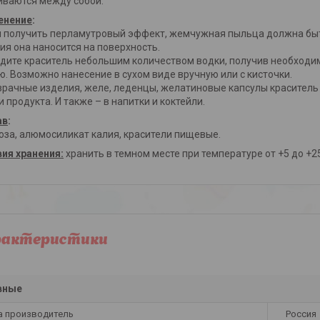
ваются между собой.
енение
:
 получить перламутровый эффект, жемчужная пыльца должна быт
ия она наносится на поверхность.
дите краситель небольшим количеством водки, получив необходим
ю. Возможно нанесение в сухом виде вручную или с кисточки.
зрачные изделия, желе, леденцы, желатиновые капсулы краситель
и продукта. И также – в напитки и коктейли.
ав
:
оза, алюмосиликат калия, красители пищевые.
ия хранения:
хранить в темном месте при температуре от +5 до +2
рактеристики
вные
а производитель
Россия