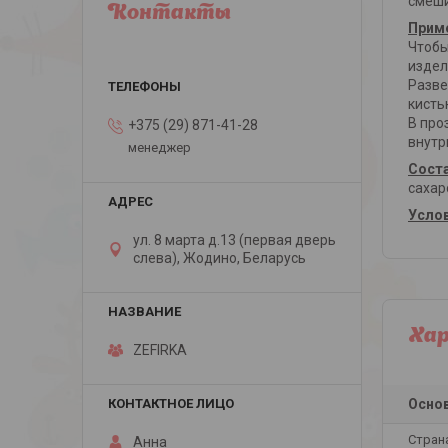
смеши
Контакты
Прим
Чтобы
издел
Разве
кисть
В про
+375 (29) 871-41-28
внутр
менеджер
Сост
сахар
Услов
ул. 8 марта д.13 (первая дверь
слева), Жодино, Беларусь
Ха
ZEFIRKA
Осно
Стран
Анна