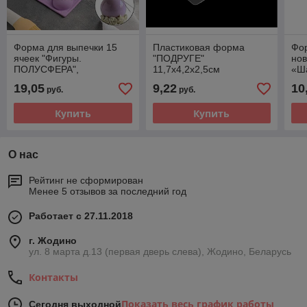
Форма для выпечки 15
Пластиковая форма
Фо
ячеек "Фигуры.
"ПОДРУГЕ"
но
ПОЛУСФЕРА",
11,7х4,2х2,5см
«Ша
28х16,5х2см (d=4,5см)
см,
19,05
9,22
10
руб.
руб.
кр
Купить
Купить
О нас
Рейтинг не сформирован
Менее 5 отзывов за последний год
Работает с 27.11.2018
г. Жодино
ул. 8 марта д.13 (первая дверь слева), Жодино, Беларусь
Контакты
Показать весь график работы
Сегодня выходной