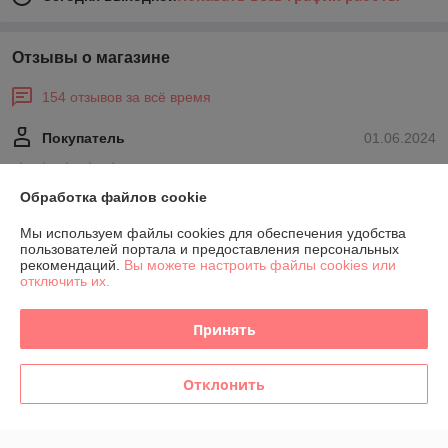
Отзывы о магазине
154 отзывов за всё время
Покупатель
01.06.2024
Отлично
Обработка файлов cookie
Сделка подтверждена через корзину
Мы используем файлы cookies для обеспечения удобства
пользователей портала и предоставления персональных
рекомендаций.
Вы можете настроить файлы cookies или
Алина
18.04.2024
отключить их.
Нейтрально
Принять
Показать все отзывы
Отклонить
О нас