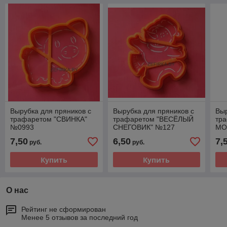
Вырубка для пряников с
Вырубка для пряников с
Выр
трафаретом "СВИНКА"
трафаретом "ВЕСЁЛЫЙ
тр
№0993
СНЕГОВИК" №127
МО
7,50
6,50
7,
руб.
руб.
Купить
Купить
О нас
Рейтинг не сформирован
Менее 5 отзывов за последний год