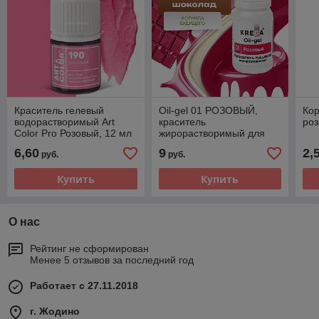
Краситель гелевый
Oil-gel 01 РОЗОВЫЙ,
Кор
водорастворимый Art
краситель
ро
Color Pro Розовый, 12 мл
жирорастворимый для
окрашивания (10мл)
6,60
9
2,
руб.
руб.
KREDA
Купить
Купить
О нас
Рейтинг не сформирован
Менее 5 отзывов за последний год
Работает с 27.11.2018
г. Жодино