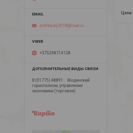
Цена:
zefirka.by2018@mail.ru
+375298714128
8 (01775) 48891
Жодинский
горисполком, управление
экономики (торговля)
Карта