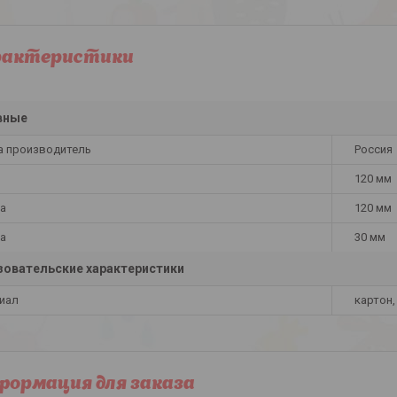
рактеристики
вные
а производитель
Россия
120 мм
а
120 мм
а
30 мм
овательские характеристики
иал
картон,
ормация для заказа