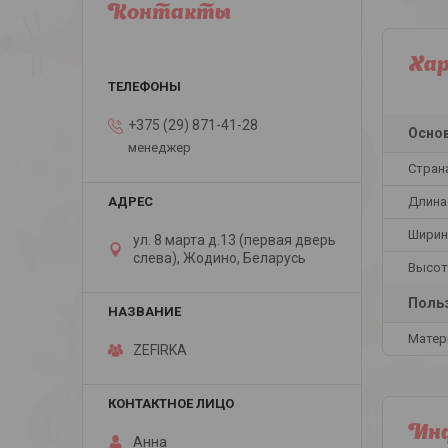
Контакты
Ха
+375 (29) 871-41-28
Осно
менеджер
Стран
Длина
Ширин
ул. 8 марта д.13 (первая дверь
слева), Жодино, Беларусь
Высот
Польз
Матер
ZEFIRKA
Инф
Анна