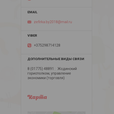
zefirka.by2018@mail.ru
+375298714128
8 (01775) 48891
Жодинский
горисполком, управление
экономики (торговля)
Карта