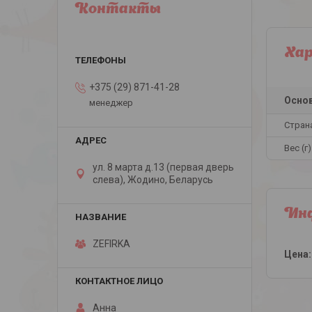
Контакты
Ха
+375 (29) 871-41-28
Осно
менеджер
Стран
Вес (г)
ул. 8 марта д.13 (первая дверь
слева), Жодино, Беларусь
Инф
ZEFIRKA
Цена:
Анна