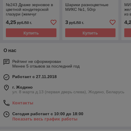
№243 Драже зерновое в
Шарики разноцветные
МИ
цветной кондитерской
МИКС №1, 50гр
же
глазури (жемчуг
из 
"Розовый, темная
гла
4,25
3
4,
руб./50 г.
руб./50 г.
бирюза, серебро")
Купить
Купить
О нас
Рейтинг не сформирован
Менее 5 отзывов за последний год
Работает с 27.11.2018
г. Жодино
ул. 8 марта д.13 (первая дверь слева), Жодино, Беларусь
Контакты
Сегодня работает с 10:00 до 18:00
Показать весь график работы