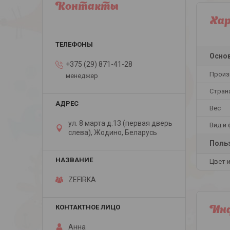
Контакты
Ха
Осно
+375 (29) 871-41-28
Произ
менеджер
Стран
Вес
ул. 8 марта д.13 (первая дверь
Вид и
слева), Жодино, Беларусь
Польз
Цвет 
ZEFIRKA
Инф
Анна