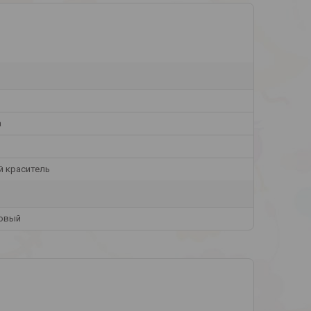
а
й краситель
овый