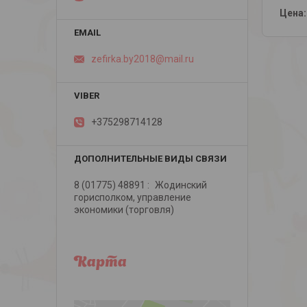
Цена:
zefirka.by2018@mail.ru
+375298714128
8 (01775) 48891
Жодинский
горисполком, управление
экономики (торговля)
Карта