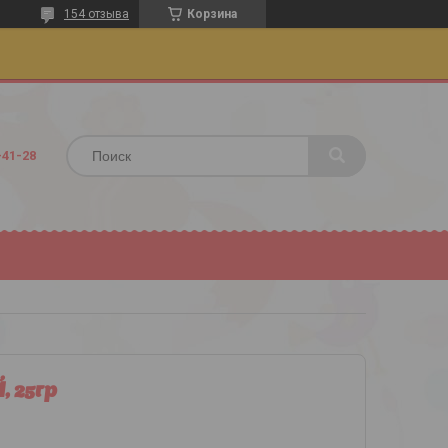
154 отзыва
Корзина
-41-28
 25гр