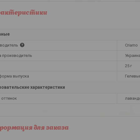
рактеристики
вные
водитель
Criamo
а производитель
Украин
25 г
 форма выпуска
Гелевы
овательские характеристики
и оттенок
лаванд
ормация для заказа