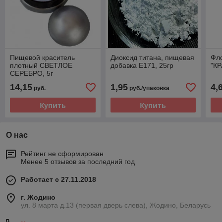
Пищевой краситель
Диоксид титана, пищевая
Фл
плотный СВЕТЛОЕ
добавка Е171, 25гр
"К
СЕРЕБРО, 5г
14,15
1,95
4,
руб.
руб./упаковка
Купить
Купить
О нас
Рейтинг не сформирован
Менее 5 отзывов за последний год
Работает с 27.11.2018
г. Жодино
ул. 8 марта д.13 (первая дверь слева), Жодино, Беларусь