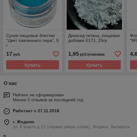
Сухие пищевые блестки
Диоксид титана, пищевая
Фл
"Цвет павлиньего пера", 5
добавка Е171, 25гр
"К
г
17
1,95
4,
руб.
руб./упаковка
Купить
Купить
О нас
Рейтинг не сформирован
Менее 5 отзывов за последний год
Работает с 27.11.2018
г. Жодино
ул. 8 марта д.13 (первая дверь слева), Жодино, Беларусь