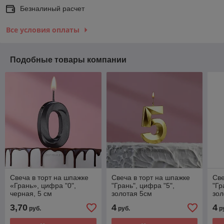
Безналиный расчет
Все условия оплаты
Подобные товары компании
Свеча в торт на шпажке
Свеча в торт на шпажке
Све
«‎Грань», цифра "0",
"Грань", цифра "5",
"Гр
черная, 5 см
золотая 5см
зол
3,70
4
4
руб.
руб.
р