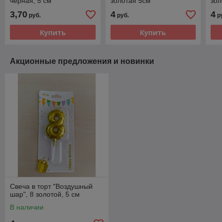
черная, 5 см
золотая 5см
зол
3,70
4
4
руб.
руб.
р
Купить
Купить
Акционные предложения и новинки
Свеча в торт "Воздушный
шар", 8 золотой, 5 см
В наличии