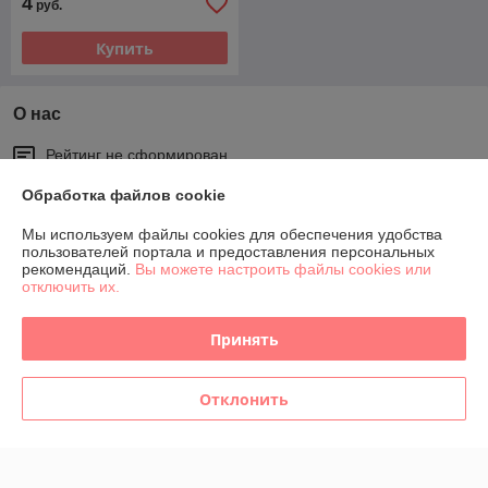
4
руб.
Купить
О нас
Рейтинг не сформирован
Менее 5 отзывов за последний год
Обработка файлов cookie
Работает с 27.11.2018
Мы используем файлы cookies для обеспечения удобства
г. Жодино
пользователей портала и предоставления персональных
ул. 8 марта д.13 (первая дверь слева), Жодино, Беларусь
рекомендаций.
Вы можете настроить файлы cookies или
отключить их.
Контакты
Принять
Показать весь график работы
Сегодня выходной
Отклонить
Отзывы о магазине
154 отзывов за всё время