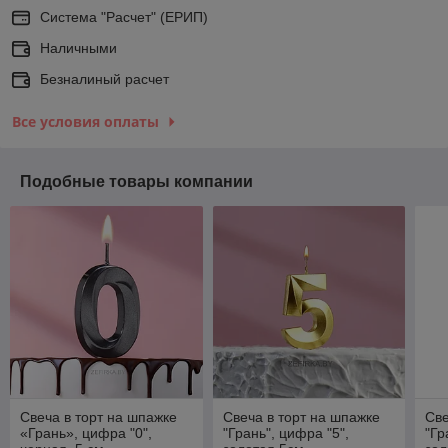
Система "Расчет" (ЕРИП)
Наличными
Безналиный расчет
Все условия оплаты
Подобные товары компании
Свеча в торт на шпажке
Свеча в торт на шпажке
Све
«‎Грань», цифра "0",
"Грань", цифра "5",
"Гр