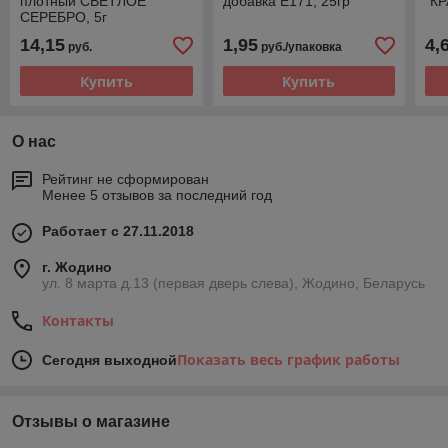
плотный СВЕТЛОЕ
добавка Е171, 25гр
"К
СЕРЕБРО, 5г
14,15
1,95
4,
руб.
руб./упаковка
Купить
Купить
О нас
Рейтинг не сформирован
Менее 5 отзывов за последний год
Работает с 27.11.2018
г. Жодино
ул. 8 марта д.13 (первая дверь слева), Жодино, Беларусь
Контакты
Показать весь график работы
Сегодня выходной
Отзывы о магазине