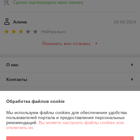
Сделка подтверждена через корзину
Алина
18.04.2024
Нейтрально
Показать все отзывы
О нас
Контакты
Доставка и оплата
Обработка файлов cookie
График работы
Мы используем файлы cookies для обеспечения удобства
пользователей портала и предоставления персональных
рекомендаций.
Вы можете настроить файлы cookies или
Полная версия сайта
отключить их.
Политика обработки cookies