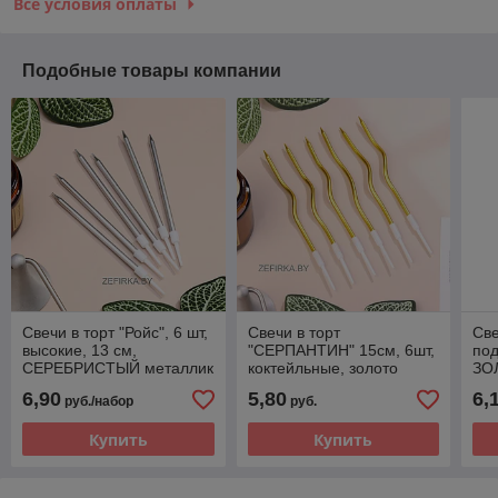
Все условия оплаты
Подобные товары компании
Свечи в торт "Ройс", 6 шт,
Свечи в торт
Све
высокие, 13 см,
"СЕРПАНТИН" 15см, 6шт,
под
СЕРЕБРИСТЫЙ металлик
коктейльные, золото
ЗО
6,90
5,80
6,
руб./набор
руб.
Купить
Купить