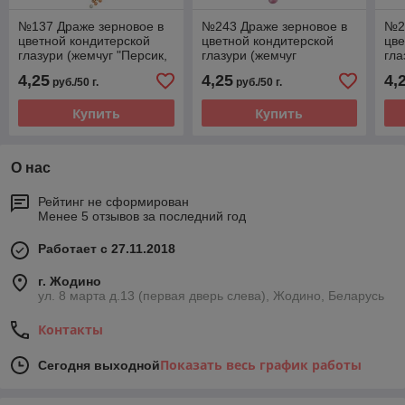
№137 Драже зерновое в
№243 Драже зерновое в
№2
цветной кондитерской
цветной кондитерской
цве
глазури (жемчуг "Персик,
глазури (жемчуг
гла
серебро")
"Розовый, темная
"Из
4,25
4,25
4,
руб./50 г.
руб./50 г.
бирюза, серебро")
жел
Купить
Купить
О нас
Рейтинг не сформирован
Менее 5 отзывов за последний год
Работает с 27.11.2018
г. Жодино
ул. 8 марта д.13 (первая дверь слева), Жодино, Беларусь
Контакты
Показать весь график работы
Сегодня выходной