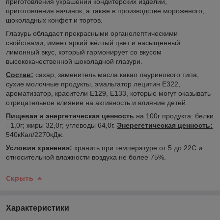
приготовления украшений кондитерских изделий,
приготовления начинок, а также в производстве мороженого,
шоколадных конфет и тортов.
Глазурь обладает прекрасными органолептическими
свойствами, имеет яркий жёлтый цвет и насыщенный
лимонный вкус, который гармонирует со вкусом
высококачественной шоколадной глазури.
Состав:
сахар, заменитель масла какао лауринового типа,
сухие молочные продукты, эмальгатор лецитин Е322,
ароматизатор, красители Е129, Е133, которые могут оказывать
отрицательное влияние на активность и влияние детей.
Пищевая и энергетическая ценность
на 100г продукта: белки
- 1,0г; жиры 32,0г; углеводы 64,0г.
Энерегетическая ценность:
540кКал/2270кДж.
Условия хранения:
хранить при температуре от 5 до 22С и
относительной влажности воздуха не более 75%.
Скрыть
Характеристики