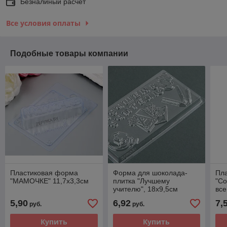
Безналиный расчет
Все условия оплаты
Подобные товары компании
Пластиковая форма
Форма для шоколада-
Пл
"МАМОЧКЕ" 11,7х3,3см
плитка "Лучшему
"Со
учителю", 18х9,5см
все
5,90
6,92
7,
руб.
руб.
Купить
Купить