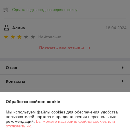
Сделка подтверждена через корзину
Алина
18.04.2024
Нейтрально
Показать все отзывы
О нас
Контакты
Доставка и оплата
Обработка файлов cookie
График работы
Мы используем файлы cookies для обеспечения удобства
пользователей портала и предоставления персональных
рекомендаций.
Вы можете настроить файлы cookies или
Полная версия сайта
отключить их.