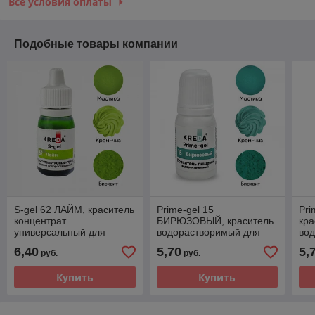
Все условия оплаты
Подобные товары компании
S-gel 62 ЛАЙМ, краситель
Prime-gel 15
Pri
концентрат
БИРЮЗОВЫЙ, краситель
кра
универсальный для
водорастворимый для
во
окрашивания (10мл)
окрашивания (10мл)
окр
6,40
5,70
5,
руб.
руб.
KREDA
KREDA
KR
Купить
Купить