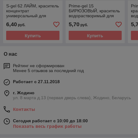
S-gel 62 ЛАЙМ, краситель
Prime-gel 15
Pri
концентрат
БИРЮЗОВЫЙ, краситель
кра
универсальный для
водорастворимый для
во
окрашивания (10мл)
окрашивания (10мл)
окр
6,40
5,70
5,
руб.
руб.
KREDA
KREDA
KR
Купить
Купить
О нас
Рейтинг не сформирован
Менее 5 отзывов за последний год
Работает с 27.11.2018
г. Жодино
ул. 8 марта д.13 (первая дверь слева), Жодино, Беларусь
Контакты
Сегодня работает с 10:00 до 18:00
Показать весь график работы