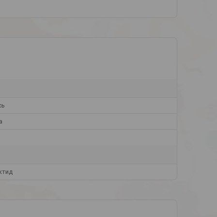
сь
а
ктид