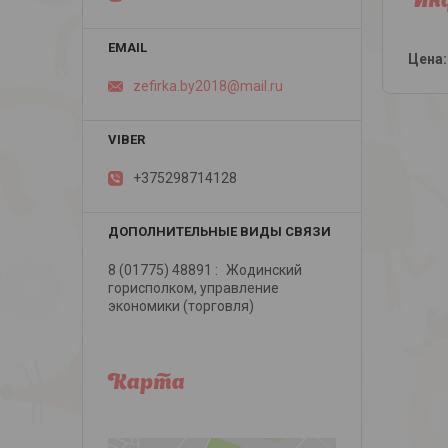
Инф
Цена:
zefirka.by2018@mail.ru
+375298714128
8 (01775) 48891
Жодинский
горисполком, управление
экономики (торговля)
Карта