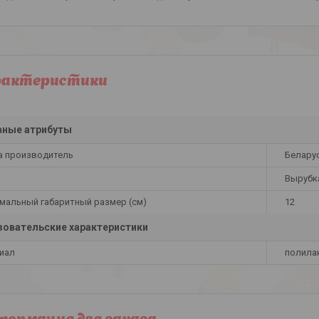
рактеристики
вные атрибуты
а производитель
Белару
Вырубк
мальный габаритный размер (см)
12
овательские характеристики
иал
полила