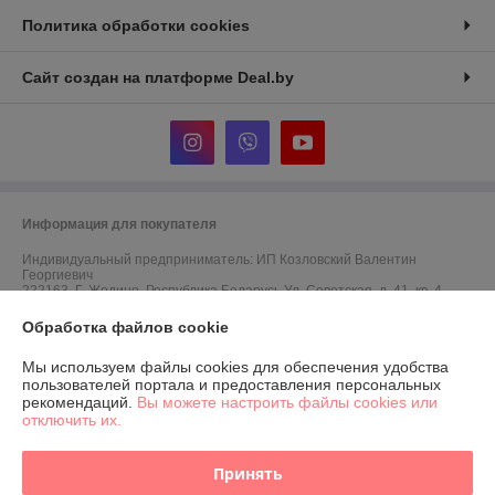
Политика обработки cookies
Сайт создан на платформе Deal.by
Информация для покупателя
Индивидуальный предприниматель:
ИП Козловский Валентин
Георгиевич
222163, Г. Жодино, Республика Беларусь Ул. Советская, д. 41, кв. 4
Регистрационный номер ЕГР: 691729761
Обработка файлов cookie
УНП: 691729761
Мы используем файлы cookies для обеспечения удобства
пользователей портала и предоставления персональных
Регистрационный орган: Жодинский горисполком
рекомендаций.
Вы можете настроить файлы cookies или
отключить их.
Дата регистрации компании: 14.03.2018
Ссылка на свидетельство/лицензию
Принять