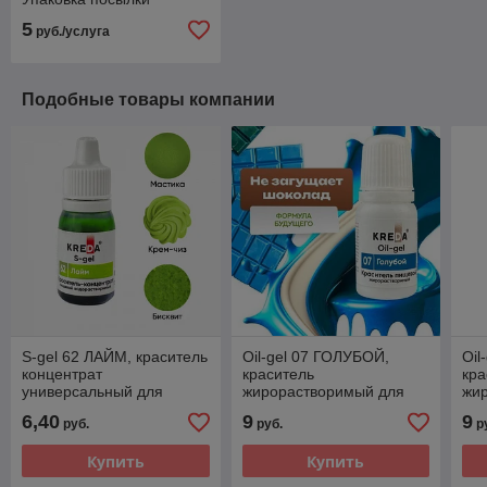
5
руб./услуга
Подобные товары компании
S-gel 62 ЛАЙМ, краситель
Oil-gel 07 ГОЛУБОЙ,
Oil
концентрат
краситель
кра
универсальный для
жирорастворимый для
жи
окрашивания (10мл)
окрашивания (10мл)
окр
6,40
9
9
руб.
руб.
р
KREDA
KREDA
KR
Купить
Купить