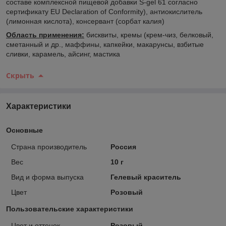
составе комплексной пищевой добавки S-gel 61 согласно
сертификату EU Declaration of Conformity), антиокислитель
(лимонная кислота), консервант (сорбат калия)
Область применения:
бисквиты, кремы (крем-чиз, белковый,
сметанный и др., маффины, капкейки, макарунсы, взбитые
сливки, карамель, айсинг, мастика
Скрыть
Характеристики
Основные
Страна производитель
Россия
Вес
10 г
Вид и форма выпуска
Гелевый краситель
Цвет
Розовый
Пользовательские характеристики
Цвет и оттенок
Розовый