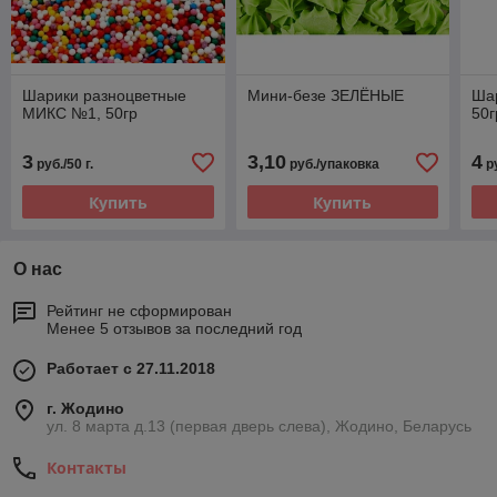
Шарики разноцветные
Мини-безе ЗЕЛЁНЫЕ
Ша
МИКС №1, 50гр
50г
3
3,10
4
руб./50 г.
руб./упаковка
ру
Купить
Купить
О нас
Рейтинг не сформирован
Менее 5 отзывов за последний год
Работает с 27.11.2018
г. Жодино
ул. 8 марта д.13 (первая дверь слева), Жодино, Беларусь
Контакты