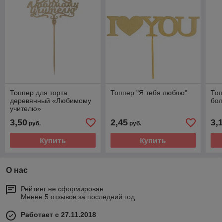
Топпер для торта
Топпер "Я тебя люблю"
Топ
деревянный «Любимому
бо
учителю»
3,50
2,45
3,
руб.
руб.
Купить
Купить
О нас
Рейтинг не сформирован
Менее 5 отзывов за последний год
Работает с 27.11.2018