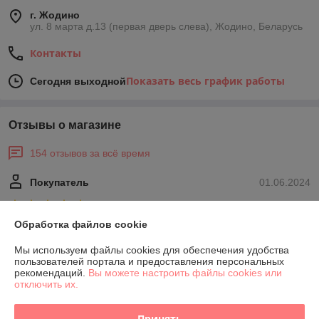
г. Жодино
ул. 8 марта д.13 (первая дверь слева), Жодино, Беларусь
Контакты
Показать весь график работы
Сегодня выходной
Отзывы о магазине
154 отзывов за всё время
Покупатель
01.06.2024
Отлично
Обработка файлов cookie
Сделка подтверждена через корзину
Мы используем файлы cookies для обеспечения удобства
пользователей портала и предоставления персональных
рекомендаций.
Вы можете настроить файлы cookies или
Алина
18.04.2024
отключить их.
Нейтрально
Принять